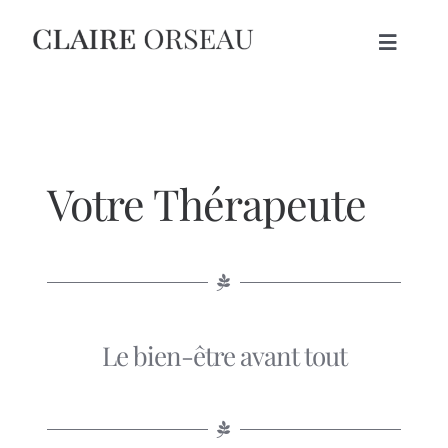
Skip
to
Toggle
content
Navigat
ACCUEIL
THÉRAPIES
Votre Thérapeute
A PROPOS
BLOG
Le bien-être avant tout
PRENDRE RDV