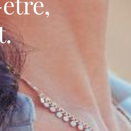
être,
t.