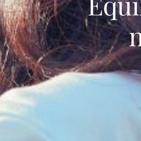
Équi
n