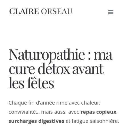
Skip
to
Toggle
content
Navigat
ACCUEIL
Naturopathie : ma
THÉRAPIES
cure détox avant
A PROPOS
les fêtes
BLOG
Chaque fin d’année rime avec chaleur,
PRENDRE RDV
convivialité… mais aussi avec
repas copieux
,
surcharges digestives
et fatigue saisonnière.