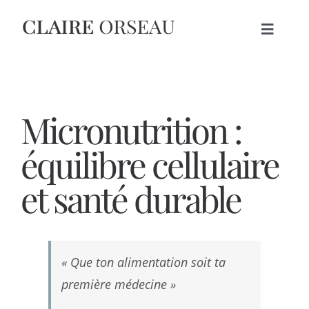
Skip
to
Toggle
content
Navigat
ACCUEIL
Micronutrition :
THÉRAPIES
équilibre cellulaire
A PROPOS
et santé durable
BLOG
PRENDRE RDV
« Que ton alimentation soit ta
première médecine »