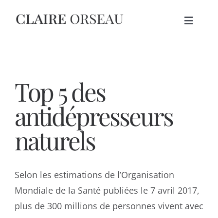
Skip
to
Toggle
content
Navigat
ACCUEIL
Top 5 des
THÉRAPIES
antidépresseurs
A PROPOS
naturels
BLOG
Selon les estimations de l’Organisation
PRENDRE RDV
Mondiale de la Santé publiées le 7 avril 2017,
plus de 300 millions de personnes vivent avec